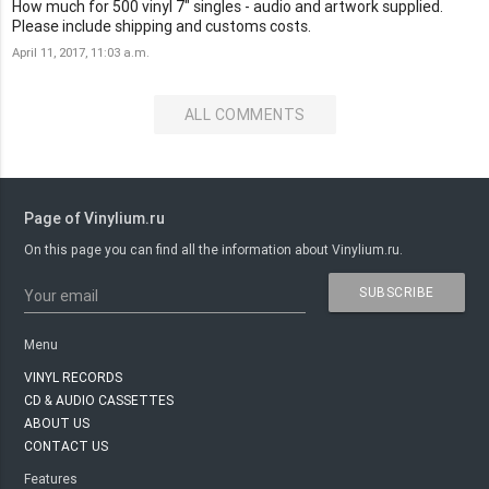
How much for 500 vinyl 7" singles - audio and artwork supplied.
Please include shipping and customs costs.
April 11, 2017, 11:03 a.m.
ALL COMMENTS
Page of Vinylium.ru
On this page you can find all the information about Vinylium.ru.
SUBSCRIBE
Your email
Menu
VINYL RECORDS
CD & AUDIO CASSETTES
ABOUT US
CONTACT US
Features