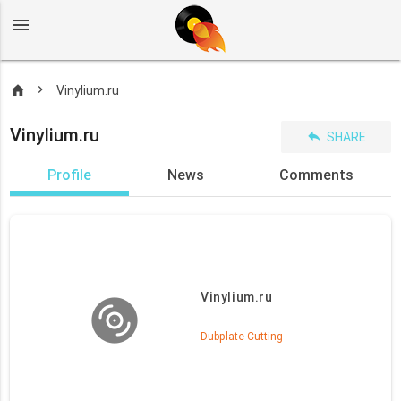
menu
home
Vinylium.ru
Vinylium.ru
reply
SHARE
Profile
News
Comments
Vinylium.ru
Dubplate Cutting