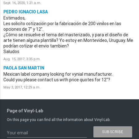
Sept. 16, 2020, 1:21 a.m.
PEDRO IGNACIO LASA
Estimados,
Les solicito cotización por la fabricación de 200 vinilos en las
opciones de 7" y 12".
¿Cómo se resuelve el tema del masterizado, y para el diseño de
arte tienen alguna plantilla? Yo estoy en Montevideo, Uruguay. Me
podrían cotizar el envio tambien?
Saludos
Aug. 15, 2017, 3:35 p.m.
PAOLA SAN MARTIN
Mexican label company looking for vynial manufacturer.
Could you please contact us with price quotes for 12"?
May 3, 2017, 12:29 a.m.
Page of Vinyl-Lab
On this page you can find all the information about Vinyl-Lab.
SUBSCRIBE
Your email