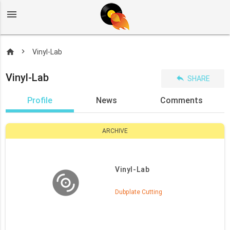
menu
home
Vinyl-Lab
Vinyl-Lab
reply
SHARE
Profile
News
Comments
ARCHIVE
Vinyl-Lab
Dubplate Cutting